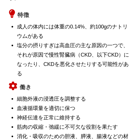
特徴
成人の体内には体重の0.14%、約100gのナトリ
ウムがある
塩分の摂りすぎは高血圧の主な原因の一つで、
それが原因で慢性腎臓病（CKD、以下CKD）に
なったり、CKDを悪化させたりする可能性があ
る
働き
細胞外液の浸透圧を調整する
血液循環量を適切に保つ
神経伝達を正常に維持する
筋肉の収縮・弛緩に不可欠な役割を果たす
消化・吸収のための胆液、膵液、腸液などの材