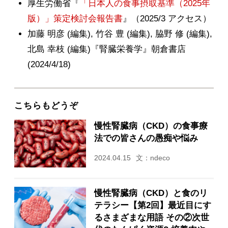
厚生労働省『
「日本人の食事摂取基準（2025年
版）」策定検討会報告書
』（2025/3 アクセス）
加藤 明彦 (編集), 竹谷 豊 (編集), 脇野 修 (編集),
北島 幸枝 (編集)『腎臓栄養学』朝倉書店
(2024/4/18)
こちらもどうぞ
慢性腎臓病（CKD）の食事療
法での皆さんの愚痴や悩み
2024.04.15
文：ndeco
慢性腎臓病（CKD）と食のリ
テラシー【第2回】最近目にす
るさまざまな用語 その②次世