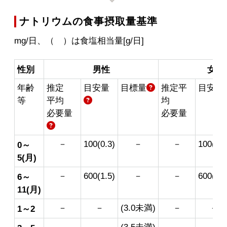
ナトリウムの食事摂取量基準
mg/日、（ ）は食塩相当量[g/日]
性別
男性
女性
年齢
推定
目安量
目標量
推定平
目安量
等
平均
均
必要量
必要量
－
100(0.3)
－
－
100(0.3
0～
5(月)
－
600(1.5)
－
－
600(1.5
6～
11(月)
－
－
(3.0未満)
－
－
1～2