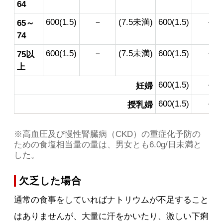
64
600(1.5)
－
(7.5未満)
600(1.5)
－
65～
74
600(1.5)
－
(7.5未満)
600(1.5)
－
75以
上
600(1.5)
－
妊婦
600(1.5)
－
授乳婦
※高血圧及び慢性腎臓病（CKD）の重症化予防の
ための食塩相当量の量は、男女とも6.0g/日未満と
した。
欠乏した場合
通常の食事をしていればナトリウムが不足すること
はありませんが、大量に汗をかいたり、激しい下痢