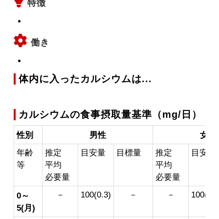
特徴
働き
体内に入ったカルシウムは...
カルシウムの食事摂取量基準（mg/日）
性別
男性
女性
年齢
推定
目安量
目標量
推定
目安量
等
平均
平均
必要量
必要量
－
100(0.3)
－
－
100(0.3
0～
5(月)