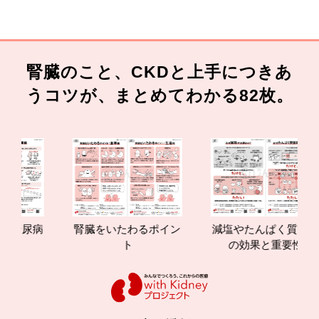
腎臓のこと、CKDと上手につきあ
うコツが、まとめてわかる82枚。
腎臓をいたわるポイン
減塩やたんぱく質管理
腎臓
ト
の効果と重要性