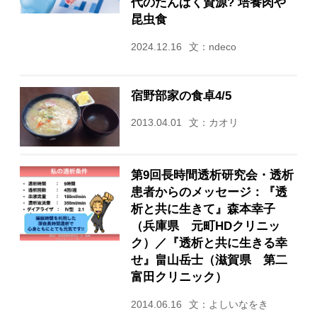
代のたんぱく資源? 培養肉や
昆虫食
2024.12.16
文：ndeco
宿野部家の食卓4/5
2013.04.01
文：カオリ
第9回長時間透析研究会・透析
患者からのメッセージ：『透
析と共に生きて』森本幸子
（兵庫県 元町HDクリニッ
ク）／『透析と共に生きる幸
せ』畠山岳士（滋賀県 第二
富田クリニック）
2014.06.16
文：よしいなをき