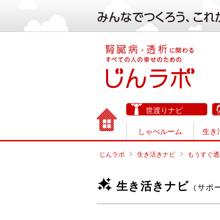
世渡りナビ
しゃべルーム
生き
じんラボ
生き活きナビ
もうすぐ透
生き活きナビ
（サポ