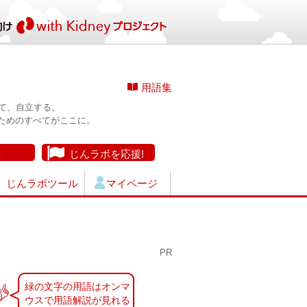
用語集
て、自立する。
ためのすべてがここに。
長
じんラボを応援!
じんラボツール
マイページ
PR
緑の文字の用語はオンマ
ウスで用語解説が見れる