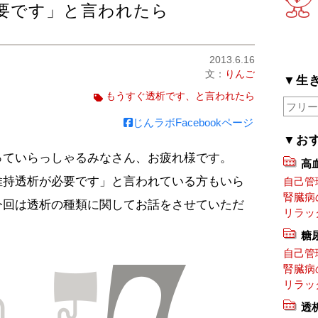
要です」と言われたら
2013.6.16
文：
りんご
▼生
もうすぐ透析です、と言われたら
じんラボFacebookページ
▼お
っていらっしゃるみなさん、お疲れ様です。
高
維持透析が必要です」と言われている方もいら
自己管
腎臓病
今回は透析の種類に関してお話をさせていただ
リラッ
糖
自己管
腎臓病
リラッ
透