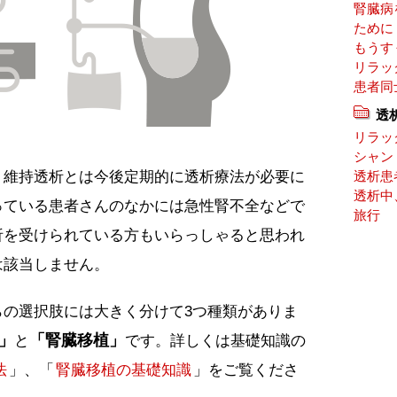
腎臓病
ために
もうす
リラッ
患者同
透
リラッ
シャン
、維持透析とは今後定期的に透析療法が必要に
透析患
透析中
っている患者さんのなかには急性腎不全などで
旅行
析を受けられている方もいらっしゃると思われ
は該当しません。
らの選択肢には大きく分けて3つ種類がありま
」
「腎臓移植」
と
です。詳しくは基礎知識の
法
」、「
腎臓移植の基礎知識
」をご覧くださ