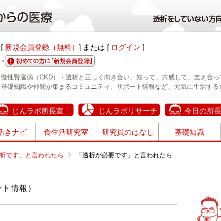
[
新規会員登録（無料）
] または [
ログイン
]
慢性腎臓病（CKD）・透析と正しく向き合い、知って、共感して、支え合っ
基礎知識や仲間が集まるコミュニティ、サポート情報など、元気に生活する
じんラボ所長室
じんラボリサーチ
今日の所
活きナビ
食生活研究室
研究員のはなし
基礎知識
析です、と言われたら
「透析が必要です」と言われたら
ート情報）