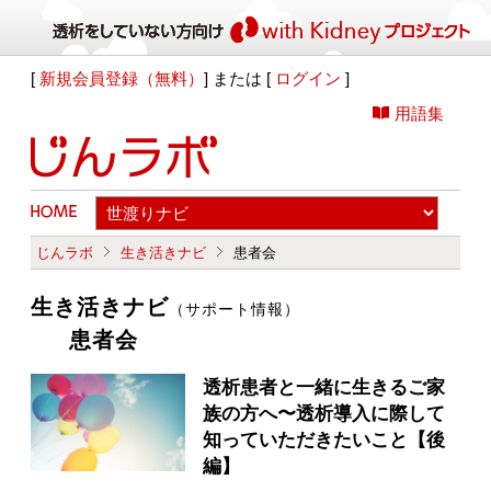
[
新規会員登録（無料）
] または [
ログイン
]
用語集
じんラボ
生き活きナビ
患者会
生き活きナビ
（サポート情報）
患者会
透析患者と一緒に生きるご家
族の方へ〜透析導入に際して
知っていただきたいこと【後
編】