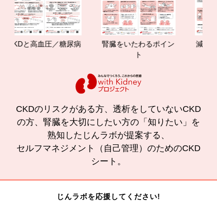
CKDと高血圧／糖尿病
腎臓をいたわるポイン
減塩やた
ト
の効果
CKDのリスクがある方、透析をしていないCKD
の方、腎臓を大切にしたい方の「知りたい」を
熟知したじんラボが提案する、
セルフマネジメント（自己管理）のためのCKD
シート。
じんラボを応援してください!