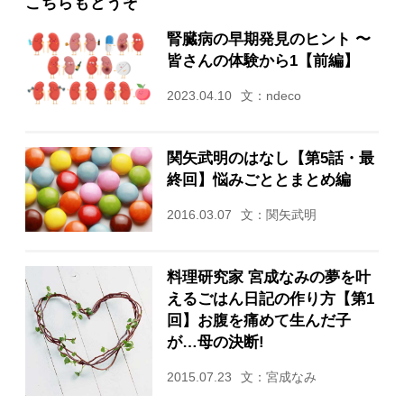
こちらもどうぞ
腎臓病の早期発見のヒント 〜
皆さんの体験から1【前編】
2023.04.10
文：ndeco
関矢武明のはなし【第5話・最
終回】悩みごととまとめ編
2016.03.07
文：関矢武明
料理研究家 宮成なみの夢を叶
えるごはん日記の作り方【第1
回】お腹を痛めて生んだ子
が…母の決断!
2015.07.23
文：宮成なみ