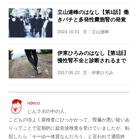
立山連峰のはなし【第1話】働
きバチと多発性嚢胞腎の発覚
2024.10.01
文：立山連峰
伊東ひろみのはなし【第1話】
慢性腎不全と診断されるまで
2017.05.22
文：伊東ひろみ
ndeco
じんラボの中の人。
こどもの頃よく尿検査にひっかかって、腎臓が悪い疑いあ
りってことで定期的に超音波検査を受けていましたが、転
院したら「そーゆー体質なんだろう」と言われて通院終