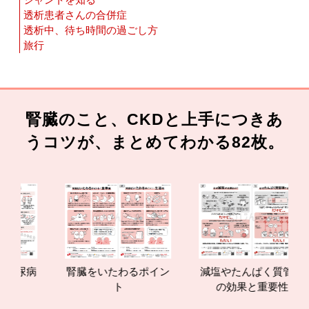
透析患者さんの合併症
透析中、待ち時間の過ごし方
旅行
腎臓のこと、CKDと上手につきあ
うコツが、まとめてわかる82枚。
腎臓をいたわるポイン
減塩やたんぱく質管理
腎臓
ト
の効果と重要性