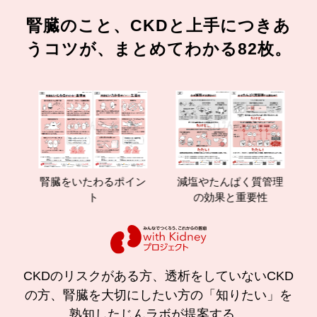
腎臓のこと、CKDと上手につきあ
うコツが、まとめてわかる82枚。
腎臓をいたわるポイン
減塩やたんぱく質管理
腎臓の
ト
の効果と重要性
CKDのリスクがある方、透析をしていないCKD
の方、腎臓を大切にしたい方の「知りたい」を
熟知したじんラボが提案する、