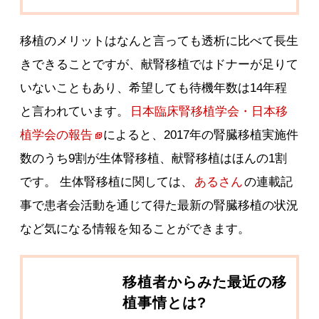
移植のメリットはなんと言っても透析に比べて長生
きできることですが、献腎移植ではドナーが足りて
いないこともあり、希望しても待機年数は14年程
と言われています。
日本臨床腎移植学会・日本移
植学会の報告
によると、2017年の腎臓移植実施件
数のうち9割が生体腎移植、献腎移植はほんの1割
です。 生体腎移植に関しては、
あるさん
の連載記
事で患者会活動を通じて得た最新の腎臓移植の状況
など気になる情報を知ることができます。
移植者からみた最近の移
植事情とは?