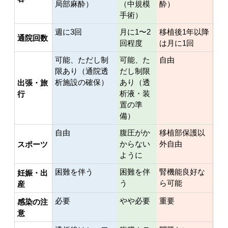
局部麻酔）
（中規模
酔）
手術）
週に3回
月に1〜2
移植後1年以降
通院回数
回程度
は月に1回
可能、ただし制
可能、た
自由
限あり（通院透
だし制限
析施設の確保）
あり（透
出張・旅
析液・装
行
置の準
備）
自由
腹圧がか
移植部保護以
からない
外自由
スポーツ
ように
困難を伴う
困難を伴
腎機能良好な
妊娠・出
う
ら可能
産
必要
やや必要
重要
感染の注
意