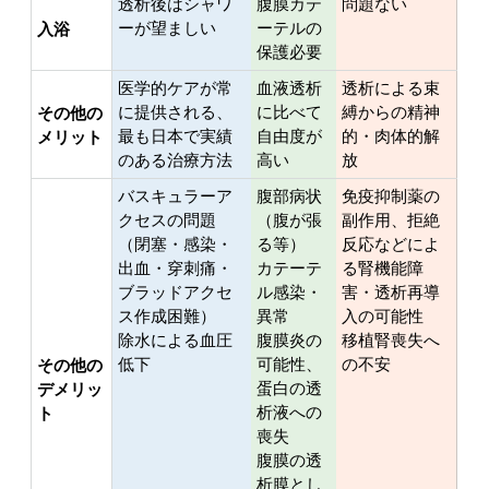
透析後はシャワ
腹膜カテ
問題ない
ーが望ましい
ーテルの
入浴
保護必要
医学的ケアが常
血液透析
透析による束
に提供される、
に比べて
縛からの精神
その他の
最も日本で実績
自由度が
的・肉体的解
メリット
のある治療方法
高い
放
バスキュラーア
腹部病状
免疫抑制薬の
クセスの問題
（腹が張
副作用、拒絶
（閉塞・感染・
る等）
反応などによ
出血・穿刺痛・
カテーテ
る腎機能障
ブラッドアクセ
ル感染・
害・透析再導
ス作成困難）
異常
入の可能性
除水による血圧
腹膜炎の
移植腎喪失へ
低下
可能性、
の不安
その他の
蛋白の透
デメリッ
析液への
ト
喪失
腹膜の透
析膜とし