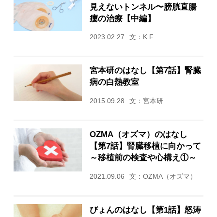
見えないトンネル〜膀胱直腸
瘻の治療【中編】
2023.02.27
文：K.F
宮本研のはなし【第7話】腎臓
病の白熱教室
2015.09.28
文：宮本研
OZMA（オズマ）のはなし
【第7話】腎臓移植に向かって
～移植前の検査や心構え①～
2021.09.06
文：OZMA（オズマ）
びょんのはなし【第1話】怒涛