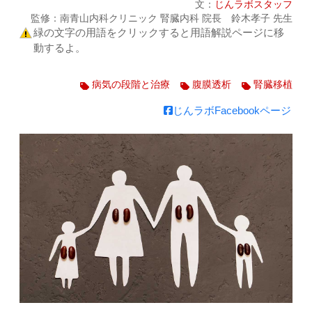
文：
じんラボスタッフ
監修：南青山内科クリニック 腎臓内科 院長 鈴木孝子 先生
緑の文字の用語をクリックすると用語解説ページに移
動するよ。
病気の段階と治療
腹膜透析
腎臓移植
じんラボFacebookページ