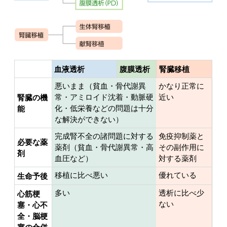
血液透析
腹膜透析
腎臓移植
悪いまま（貧血・骨代謝異
かなり正常に
常・アミロイド沈着・動脈硬
近い
腎臓の機
化・低栄養などの問題は十分
能
な解決ができない）
完成腎不全の諸問題に対する
免疫抑制薬と
必要な薬
薬剤（貧血・骨代謝異常・高
その副作用に
剤
血圧など）
対する薬剤
移植に比べ悪い
優れている
生命予後
多い
透析に比べ少
心筋梗
ない
塞・心不
全・脳梗