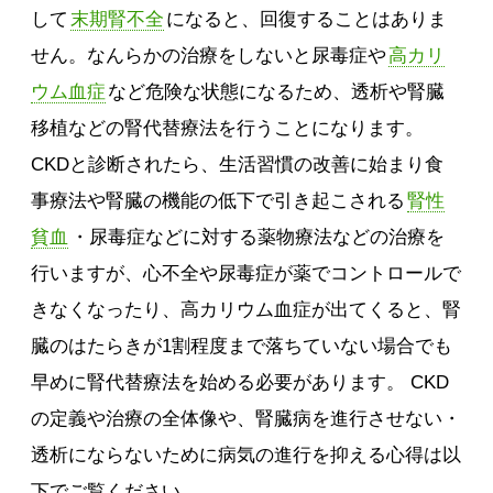
して
末期腎不全
になると、回復することはありま
せん。なんらかの治療をしないと尿毒症や
高カリ
ウム血症
など危険な状態になるため、透析や腎臓
移植などの腎代替療法を行うことになります。
CKDと診断されたら、生活習慣の改善に始まり食
事療法や腎臓の機能の低下で引き起こされる
腎性
貧血
・尿毒症などに対する薬物療法などの治療を
行いますが、心不全や尿毒症が薬でコントロールで
きなくなったり、高カリウム血症が出てくると、腎
臓のはたらきが1割程度まで落ちていない場合でも
早めに腎代替療法を始める必要があります。 CKD
の定義や治療の全体像や、腎臓病を進行させない・
透析にならないために病気の進行を抑える心得は以
下でご覧ください。