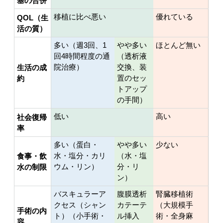
塞の合併
移植に比べ悪い
優れている
QOL（生
活の質）
多い（週3回、1
やや多い
ほとんど無い
回4時間程度の通
（透析液
院治療）
交換、装
生活の成
置のセッ
約
トアップ
の手間）
低い
高い
社会復帰
率
多い（蛋白・
やや多い
少ない
水・塩分・カリ
（水・塩
食事・飲
ウム・リン）
分・リ
水の制限
ン）
バスキュラーア
腹膜透析
腎臓移植術
クセス（シャン
カテーテ
（大規模手
手術の内
ト）（小手術・
ル挿入
術・全身麻
容